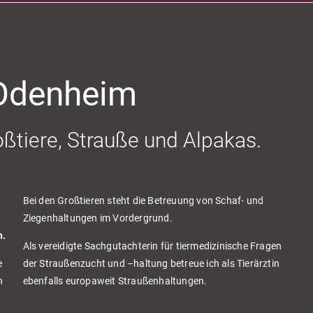
 Odenheim
oßtiere, Strauße und Alpakas.
e
Bei den Großtieren steht die Betreuung von Schaf- und
Ziegenhaltungen im Vordergrund.
n.
Als vereidigte Sachgutachterin für tiermedizinische Fragen
e
der Straußenzucht und –haltung betreue ich als Tierärztin
h
ebenfalls europaweit Straußenhaltungen.