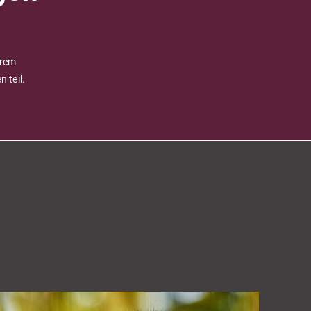
erem
 teil.