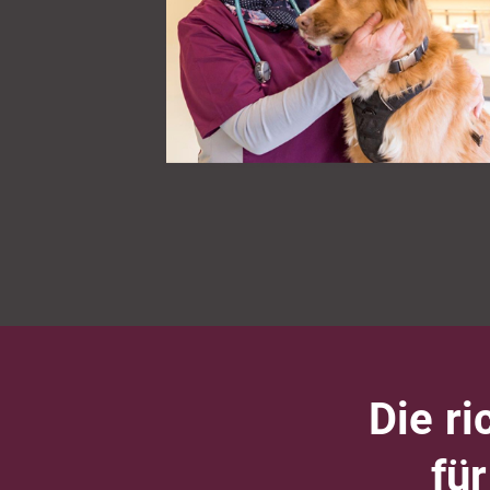
Die ri
fü