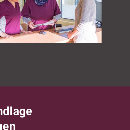
undlage
gen